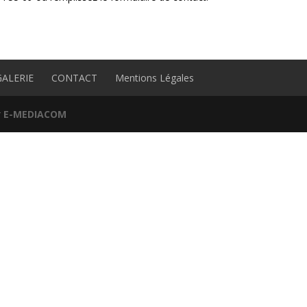
GALERIE
CONTACT
Mentions Légales
r
E-MEDIACOM