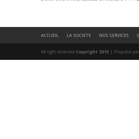
ACCUEIL
LA SOCIETE
NOS SERVICES
All right reserved
Copyright 2015
| Propulsé pa