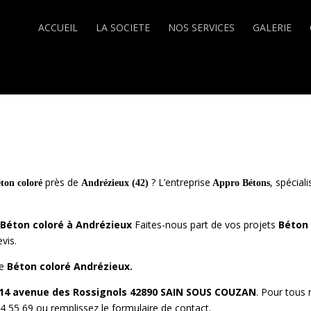
ACCUEIL
LA SOCIETE
NOS SERVICES
GALERIE
près de
? L’entreprise
, spécial
éton
coloré
Andrézieux (42)
Appro Bétons
Béton coloré à
Andrézieux
Faites-nous part de vos projets
Béton 
vis.
de
Béton coloré Andrézieux.
4 avenue des Rossignols 42890 SAIN SOUS COUZAN
. Pour tous
24 55 69 ou remplissez le formulaire de contact.