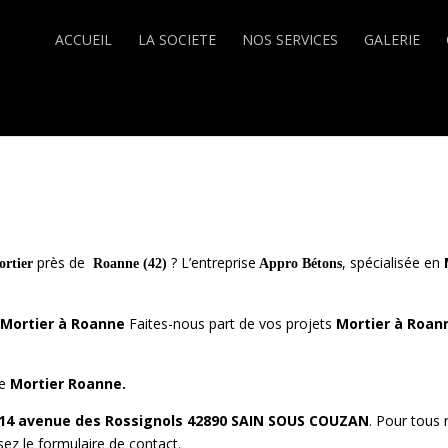
ACCUEIL
LA SOCIETE
NOS SERVICES
GALERIE
près de
? L’entreprise
, spécialisée en
rtier
Roanne (42)
Appro Bétons
Mortier à
Roanne
Faites-nous part de vos projets
Mortier à
Roan
de
Mortier Roanne.
4 avenue des Rossignols 42890 SAIN SOUS COUZAN
. Pour tous
sez le formulaire de contact.