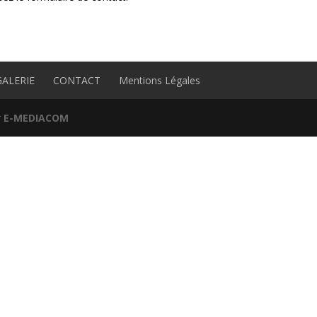
GALERIE
CONTACT
Mentions Légales
r
E-MEDIACOM