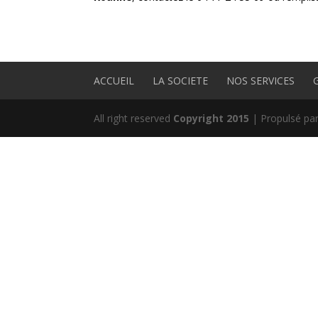
ACCUEIL
LA SOCIETE
NOS SERVICES
All right reserved
Copyright 2015
| Propulsé pa